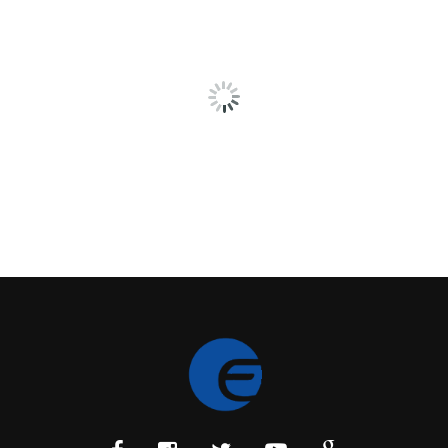
Novo Website Euroilhas
Já se encontra online o novo website da
Euroilhas – Sociedade Comercial de
Representações, onde poderá encontrar os
melhores produtos, desde grandes e pequenos
eletrodomésticos e uma grande variedade de
utensílios domésticos. Desenvolvido a pensar
na
24
Maio
Aspirador Vertical 1690 FL
DC 22.2 V Autonomia – 20minutos Aspira
Sólidos e Líquidos 2 Depósitos agua suja e agua
limpa para lavar Escova motorizada Sem fios
Carregamento 3 a 4 Horas 2 Velocidades de
funcionamento Indicador luminoso de