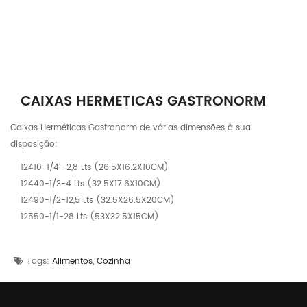
CAIXAS HERMETICAS GASTRONORM
Caixas Herméticas Gastronorm de várias dimensões à sua
disposição:
12410-1/4 -2,8 Lts (26.5X16.2X10CM)
12440-1/3-4 Lts (32.5X17.6X10CM)
12490-1/2-12,5 Lts (32.5X26.5X20CM)
12550-1/1-28 Lts (53X32.5X15CM)
,
Tags:
Alimentos
Cozinha