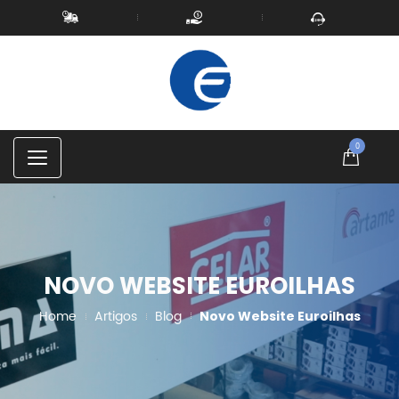
0
C
a
t
e
g
o
r
i
NOVO WEBSITE EUROILHAS
e
s
Home
Artigos
Blog
Novo Website Euroilhas