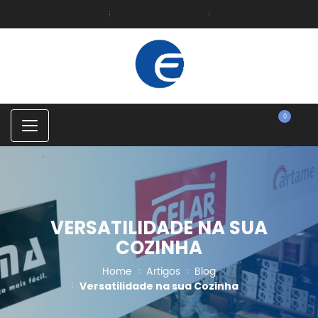
0
C
a
t
e
g
o
r
i
VERSATILIDADE NA SUA
e
s
COZINHA
Home
Artigos
Blog
Versatilidade na sua Cozinha