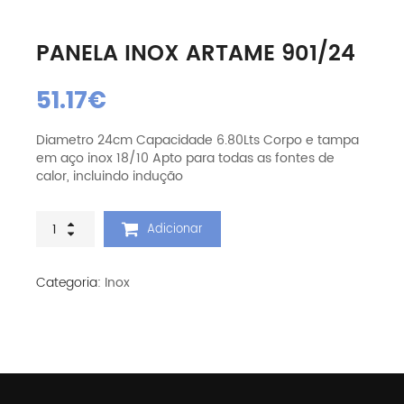
PANELA INOX ARTAME 901/24
51.17
€
Diametro 24cm Capacidade 6.80Lts Corpo e tampa
em aço inox 18/10 Apto para todas as fontes de
calor, incluindo indução
Quantidade
Adicionar
de
Panela
Inox
Categoria:
Inox
Artame
901/24