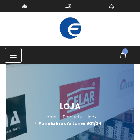
0
C
a
t
e
g
o
r
i
e
s
LOJA
Home
Products
Inox
Panela Inox Artame 901/24