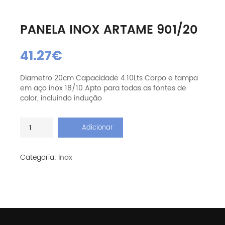
PANELA INOX ARTAME 901/20
41.27
€
Diametro 20cm Capacidade 4.10Lts Corpo e tampa
em aço inox 18/10 Apto para todas as fontes de
calor, incluindo indução
Quantidade
Adicionar
de
Panela
Inox
Categoria:
Inox
Artame
901/20