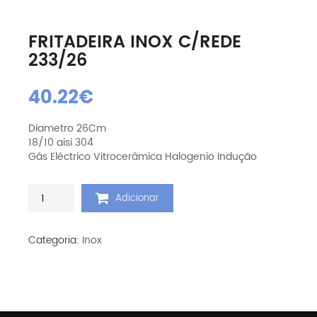
FRITADEIRA INOX C/REDE
233/26
40.22
€
Diametro 26Cm
18/10 aisi 304
Gás Eléctrico Vitrocerâmica Halogenio Indução
Quantidade
Adicionar
de
Fritadeira
Inox
Categoria:
Inox
C/Rede
233/26