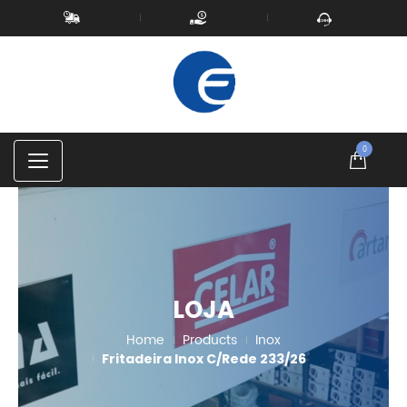
0
C
a
t
e
g
o
r
i
e
s
LOJA
Home
Products
Inox
Fritadeira Inox C/Rede 233/26