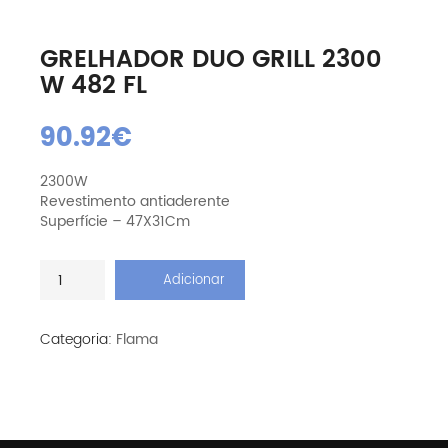
GRELHADOR DUO GRILL 2300
W 482 FL
90.92
€
2300W
Revestimento antiaderente
Superfície – 47X31Cm
Quantidade
Adicionar
de
Grelhador
Duo
Categoria:
Flama
Grill
2300
W
482
FL