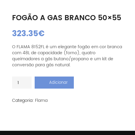
FOGÃO A GAS BRANCO 50×55
323.35
€
O FLAMA 8152FL é um elegante fogão em cor branca
com 48L de capacidade (forno), quatro
queimadores a gás butano/propano e um kit de
conversão para gás natural.
Quantidade
Adicionar
de
Fogão
a
Categoria:
Flama
Gas
Branco
50x55