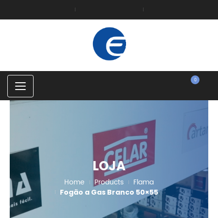
0
C
a
t
e
g
o
r
i
e
s
LOJA
Home
Products
Flama
Fogão a Gas Branco 50×55