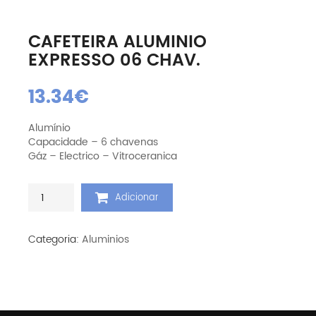
CAFETEIRA ALUMINIO
EXPRESSO 06 CHAV.
13.34
€
Alumínio
Capacidade – 6 chavenas
Gáz – Electrico – Vitroceranica
Quantidade
Adicionar
de
Cafeteira
Aluminio
Categoria:
Aluminios
Expresso
06
Chav.