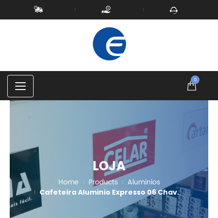
0
C
a
t
e
g
o
r
i
e
s
LOJA
Home
Products
Aluminios
Cafeteira Aluminio Expresso 06 Chav.